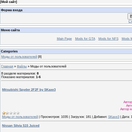
[
Мой сайт
]
Форма входа
В
Ст
Меню сайта
Main Page
Mods for GTA
Mods for NFS
Mods f
Categories
Моды от пользователей
[8]
Главная
»
Файлы
» Моды от пользователей
В разделе материалов
:
8
Показано материалов
:
1-6
Mitsubishi Spyder 2F2F by SKaxe3
Авто
Авт
Автор к
Моды от пользователей
|
Просмотров:
1035
|
Загрузок:
181
|
Добавил:
SKaxe3
|
Дата:
Nissan Silvia S15 Juiced