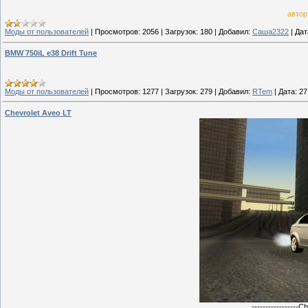
автор
Моды от пользователей
|
Просмотров:
2056
|
Загрузок:
180
|
Добавил:
Саша2322
|
Дат
BMW 750iL e38 Drift Tune
Моды от пользователей
|
Просмотров:
1277
|
Загрузок:
279
|
Добавил:
RTem
|
Дата:
27
Chevrolet Aveo LT
-----------------C