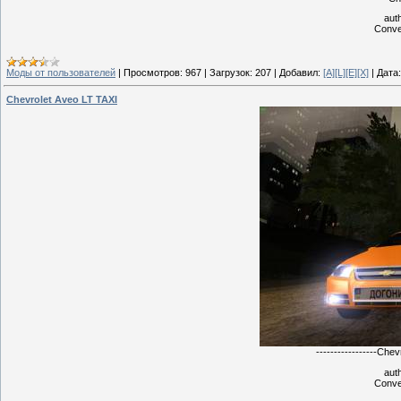
aut
Conve
Моды от пользователей
|
Просмотров:
967
|
Загрузок:
207
|
Добавил:
[A][L][E][X]
|
Дата:
Chevrolet Aveo LT TAXI
-----------------Chev
aut
Conve