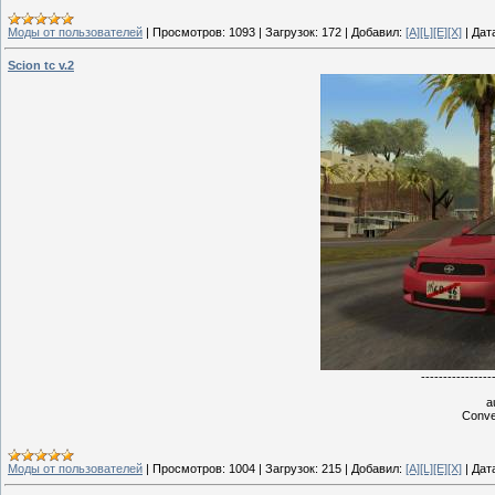
Моды от пользователей
|
Просмотров:
1093
|
Загрузок:
172
|
Добавил:
[A][L][E][X]
|
Дат
Scion tc v.2
----------------
a
Conve
Моды от пользователей
|
Просмотров:
1004
|
Загрузок:
215
|
Добавил:
[A][L][E][X]
|
Дат