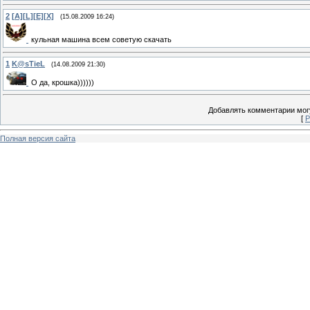
2
[A][L][E][X]
(15.08.2009 16:24)
кульная машина всем советую скачать
1
K@sTieL
(14.08.2009 21:30)
О да, крошка))))))
Добавлять комментарии могу
[
Р
Полная версия сайта