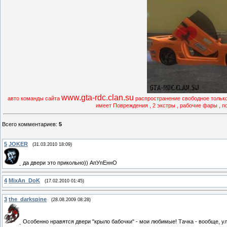
www.gta-rdc.clan.su
авто команды сайта
распространение свободное только 
имеет Повреждения , 2 экстры , рабочие фары , 
Всего комментариев
:
5
5
JOKER
(31.03.2010 18:09)
да двери это прикольно)) АпУпЕннО
4
MixAn_DoK
(17.02.2010 01:45)
3
the_darkspine
(28.08.2009 08:28)
Особенно нравятся двери "крыло бабочки" - мои любимые! Тачка - вообще, ул