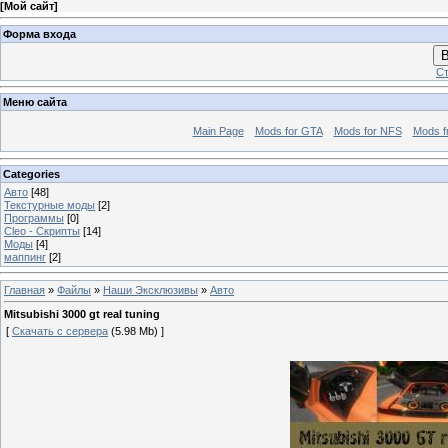
[
Мой сайт
]
Форма входа
В
Ст
Меню сайта
Main Page
Mods for GTA
Mods for NFS
Mods f
Categories
Авто
[48]
Текстурные моды
[2]
Программы
[0]
Сleo - Скрипты
[14]
Моды
[4]
маппинг
[2]
Главная
»
Файлы
»
Наши Эксклюзивы
»
Авто
Mitsubishi 3000 gt real tuning
[
Скачать с сервера
(5.98 Mb) ]