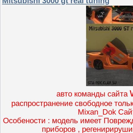
Mitsubishi 3000 gt real tuning
авто команды сайта
распространение свободное только
Mixan_Dok Cайт 
Особености : модель имеет Поврежде
приборов , регенирируши