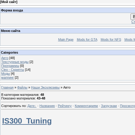
[
Мой сайт
]
Форма входа
В
Ст
Меню сайта
Main Page
Mods for GTA
Mods for NFS
Mods f
Categories
Авто
[48]
Текстурные моды
[2]
Программы
[0]
Сleo - Скрипты
[14]
Моды
[4]
маппинг
[2]
Главная
»
Файлы
»
Наши Эксклюзивы
» Авто
В категории материалов
:
48
Показано материалов
:
43-48
Сортировать по
:
Дате
·
Названию
·
Рейтингу
·
Комментариям
·
Загрузкам
·
Просмот
IS300_Tuning