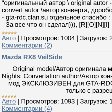
"оригинальный автор \ original autor - 
convert autor \автор конверта, доробо
- gta-rdc.clan.su отдельное спасибо 
- За все что он сделал))), [R][O][N][I
Авто
|
Просмотров:
1004
|
Загрузок:
Комментарии (2)
Mazda RX8 VeilSide
Original model/Автор оригинала 
Nights; Convertation author/Автор конв
мод ЭКСКЛЮЗИВЕН для GTA-RDC.
только с разр
Авто
|
Просмотров:
1093
|
Загрузок:
Комментарии (4)