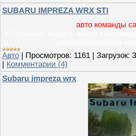
SUBARU IMPREZA WRX STI
авто команды са
Описание : модель имеет Поврежден
регенирирушиеся ном
Авто
|
Просмотров:
1161
|
Загрузок:
|
Комментарии (4)
Subaru impreza wrx