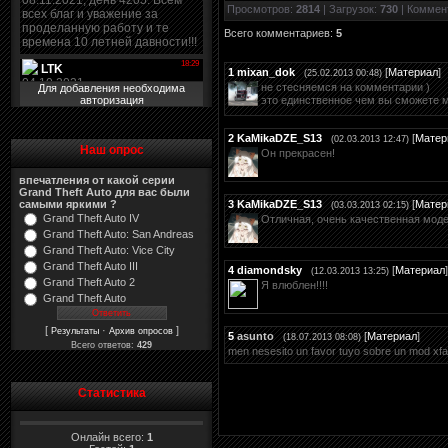
Просмотров
:
2814
|
Загрузок
:
730
|
Коммен
Всего комментариев
:
5
1
mixan_dok
[
Материал
]
(25.02.2013 00:48)
не стесняемся на комментарии )
Для добавления необходима
это единственное чем вы сможете 
авторизация
2
KaMikaDZE_S13
[
Матер
(02.03.2013 12:47)
Наш опрос
Он прекрасен!
впечатления от какой серии
Grand Theft Auto для вас были
3
KaMikaDZE_S13
[
Матер
самыми яркими ?
(03.03.2013 02:15)
Grand Theft Auto IV
Отличная, очень качественная модел
Grand Theft Auto: San Andreas
Grand Theft Auto: Vice City
Grand Theft Auto III
4
diamondsky
[
Материал
]
(12.03.2013 13:25)
Grand Theft Auto 2
Я влюблен!!!!
Grand Theft Auto
[
·
]
Результаты
Архив опросов
5
asunto
[
Материал
]
(18.07.2013 08:08)
Всего ответов:
429
men nesesito un favor tuyo sobre un mod xfa
Статистика
Онлайн всего:
1