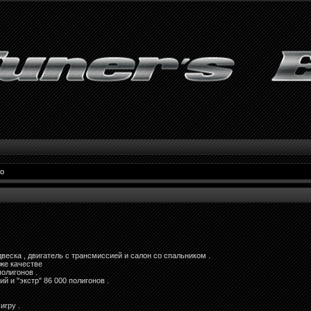
о
двеска , двигатель с трансмиссией и салон со спальником .
 же качестве
полигонов .
й и "экстр" 86 000 полигонов .
игру .