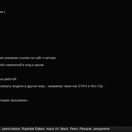
ии )
s
и указании ссылки на сайт и автора .
ибо изменений в мод и архив .
за работой .
верту модели в другие игры . например такие как GTA 4 и Vice City .
дующие программы :
и
:
petrol tanker
,
Rawhide Edition
,
mack ch
,
Mack
,
Petro
,
Pinnacle
,
amoamhrer