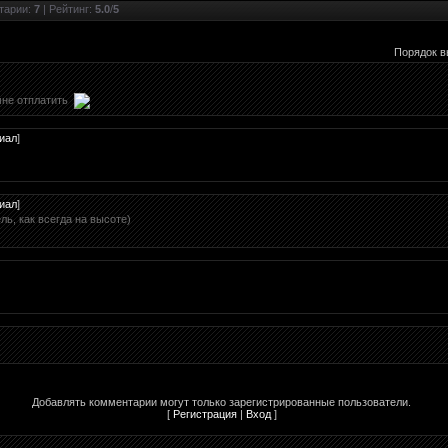
тарии
:
7
|
Рейтинг
:
5.0
/
5
Порядок в
мне отплатить
иал
]
иал
]
ь, как всегда на высоте)
Добавлять комментарии могут только зарегистрированные пользователи.
[
Регистрация
|
Вход
]