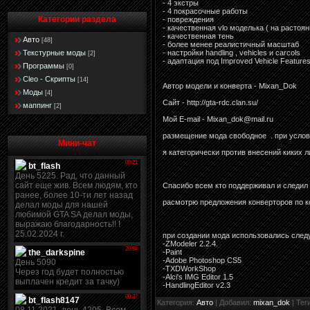
- 4 экстры
- 4 покрасочные работы
Категории раздела
- повреждения
- качественная vlo моделька ( на растоян
- качественная тень
Авто
[48]
- более менее реалистичный масштаб
Текстурные моды
- настройки handling , vehicles и carcols
[2]
- адаптация под Improved Vehicle Feature
Программы
[0]
Сleo - Скрипты
[14]
Автор модели и конверта - Mixan_Dok
Моды
[4]
Сайт - http://gta-rdc.clan.su/
маппинг
[2]
Мой E-mail - Mixan_dok@mail.ru
размещение мода свободное . при услови
Мини-чат
я категорически против внесений киких л
Спасибо всем кто поддерживал и следил 
расмотрю предложения конверторов по кон
при создании мода использовались сле
-ZModeler 2.2.4.
-Paint
-Adobe Photoshop CS5
-TXDWorkShop
-Alci's IMG Editor 1.5
-HandlingEditor v2.3
Категория
:
Авто
|
Добавил
:
mixan_dok
|
Тег