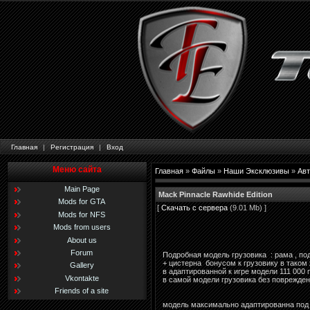
Главная
|
Регистрация
|
Вход
Меню сайта
Главная
»
Файлы
»
Наши Эксклюзивы
»
Авт
Main Page
Mack Pinnacle Rawhide Edition
Mods for GTA
[
Скачать с сервера
(9.01 Mb) ]
Mods for NFS
Mods from users
About us
Forum
Подробная модель грузовика : рама , по
+ цистерна бонусом к грузовику в таком
Gallery
в адаптированной к игре модели 111 000 
Vkontakte
в самой модели грузовика без повреждени
Friends of a site
модель максимально адаптированна под 