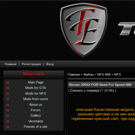
Главная
|
Регистрация
|
Вход
Меню сайта
Главная
»
Файлы
»
NFS MW
»
NFS
Main Page
Nissan 200SX FOR Need For Speed MW
Mods for GTA
[
Скачать с сервера
(7.18 Mb) ]
Mods for NFS
Mods from users
About us
описание:Качественная модель 
Forum
разными цветами и на нее мож
Gallery
торможении красный свет, при ез
Vkontakte
Friends of a site