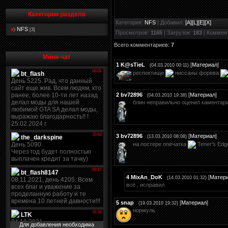
Категории раздела
Категория
:
NFS
|
Добавил
:
[A][L][E][X]
NFS
[3]
Просмотров
:
1165
|
Загрузок
:
183
|
Коммен
Всего комментариев
:
7
Мини-чат
1
K@sTieL
[
Материал
]
(04.03.2010 00:11)
респектище
ниссаны форева
2
bv72896
[
Материал
]
(04.03.2010 19:38)
блин неправильно оценил каментари
3
bv72896
[
Материал
]
(13.03.2010 08:08)
на постере опечатка
Tener's Edg
4
MixAn_DoK
[
Матер
(14.03.2010 01:32)
всё , исправил
5
snap
[
Материал
]
(19.03.2010 19:32)
нормуль
Для добавления необходима