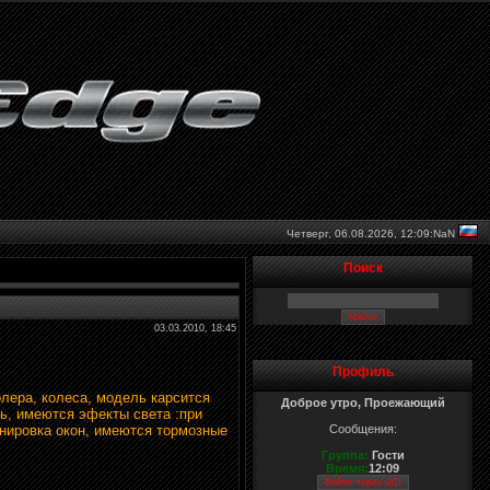
Четверг, 06.08.2026,
12:09:NaN
Поиск
03.03.2010, 18:45
Профиль
олера, колеса, модель карсится
Доброе утро, Проежающий
ь, имеются эфекты света :при
онировка окон, имеются тормозные
Сообщения:
Группа:
Гости
Время:
12:09
Войти через uID