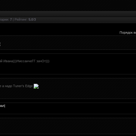
тарии
:
7
|
Рейтинг
:
5.0
/
3
Порядок в
й Ивана)))НиссанчеГГ зачОт)))
e а надо Tuner's Edge
иал
]