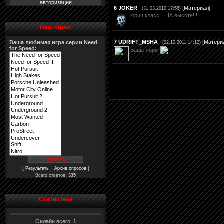
авторизация
6
JOKER
[
Материал
]
(31.03.2010 17:56)
юрич класс... НА высоте!!!
Наш опрос
7
UDRIFT_MSHA
[
Матери
Ваша любимая игра серии Need
(02.10.2011 14:12)
for Speed:
Ваще норм
[
·
]
Результаты
Архив опросов
Всего ответов:
335
Статистика
Онлайн всего:
1