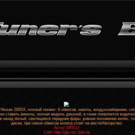
Nissan 200SX, полный тюнинг: 6 обвесов, капоты, воздухозаборники, сп
но ставить винилы, полная модель деколей, в гонке появляется водител
де назад белый, светящиеся передние фары, ровное положение колес, т
диски, при смене обвесов колеса стоят на месте!Авторство:
Автор }0RIC)-(
Сайт http://gta-rdc.clan.su