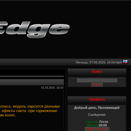
Пятница, 07.08.2026,
16:04:NaN
Поиск
01.03.2010, 14:15
Профиль
 колеса, модель карсится разными
Добрый день, Проежающий
я эфекты света :при торможении
ие колес.
Сообщения:
Группа:
Гости
Время:
16:04
Войти через uID