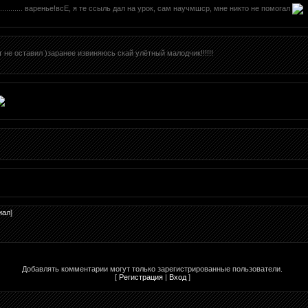
........... варенье!всЕ, я те ссыль дал на урок, сам научмшср, мне никто не помогал
т не оставил )заранее извиняюсь скай улётный малодчик!!!!!!
иал
]
Добавлять комментарии могут только зарегистрированные пользователи.
[
Регистрация
|
Вход
]