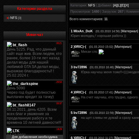
Категория
:
NFS
|
Добавил
:
[A][L][E][X]
Категории раздела
Просмотров
:
1480
|
Загрузок
:
267
|
Коммен
NFS
[3]
Всего комментариев
:
11
1
MixAn_DoK
[
Материал
]
(01.03.2010 14:56)
Мини-чат
Юрич молодец ! хорошая работа ))
2
}0RIC)-(
[
Материал
]
(01.03.2010 15:02)
Михан спс
3
bv72896
[
Материал
]
(01.03.2010 16:46)
Юрка научеш меня тоже!!=))))модел
4
}0RIC)-(
[
Материал
]
(01.03.2010 17:41)
На счет научиш, ето трудно, одного 
5
bv72896
[
Материал
]
(01.03.2010 22:59)
на щет сливы не думай а сразу кан
Для добавления необходима
6
}0RIC)-(
[
Материал
]
(03.03.2010 11:27)