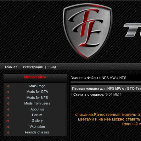
Главная
|
Регистрация
|
Вход
Меню сайта
Главная
»
Файлы
»
NFS MW
»
NFS
Main Page
Первая машина для NFS MW от GTC-Te
Mods for GTA
[
Скачать с сервера
(6.04 Mb) ]
Mods for NFS
Mods from users
About us
описание:Качественная модель Sk
Forum
цветами и на нее можно ставить
Gallery
красный с
Vkontakte
Friends of a site