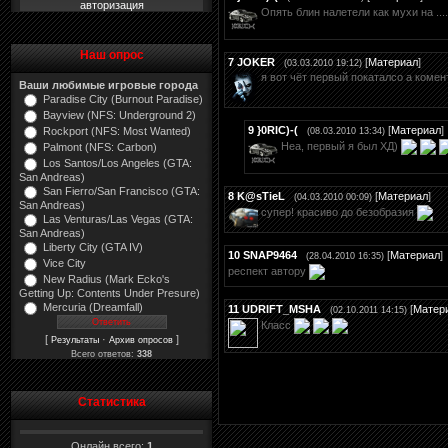
авторизация
Опять блин налетели как мухи на ....
Наш опрос
7
JOKER
[
Материал
]
(03.03.2010 19:12)
я вот чёт первый покаталсо а комен
Ваши любимые игровые города
Paradise City (Burnout Paradise)
Bayview (NFS: Underground 2)
9
}0RIC)-(
[
Материал
]
Rockport (NFS: Most Wanted)
(08.03.2010 13:34)
Неа, первый я был ХД)
Palmont (NFS: Carbon)
Los Santos/Los Angeles (GTA:
San Andreas)
San Fierro/San Francisco (GTA:
8
K@sTieL
[
Материал
]
(04.03.2010 00:09)
San Andreas)
супер! красиво до безобразия
Las Venturas/Las Vegas (GTA:
San Andreas)
Liberty City (GTA IV)
10
SNAP9464
[
Материал
]
(28.04.2010 16:35)
Vice City
респект автору
New Radius (Mark Ecko's
Getting Up: Contents Under Presure)
Mercuria (Dreamfall)
11
UDRIFT_MSHA
[
Матер
(02.10.2011 14:15)
Класс
[
·
]
Результаты
Архив опросов
Всего ответов:
338
Статистика
Онлайн всего:
1