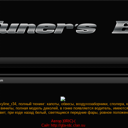
am
yline_r34, полный тюнинг: капоты, обвесы, воздухозаборники, сполера,
 винилы, полная модель деколей, в гонке появляется водитель, имеютс
вет, при езде назад белый, светящиеся передние фары, ровное положен
Автор }0RIC)-(
Сайт http://gta-rdc.clan.su