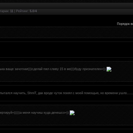
тарии
:
11
|
Рейтинг
:
5.0
/
4
Порядок в
ька ваще зачотная)))сделай пжл сливу 15 в мв)))буду признателен=))
пытался научить, ShmiT, дак вроде чуток понял с моей помощью, но времени ушло........
вертируй=)))))а меня научиш куда денешсо=))