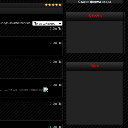
Старая форма входа
Deposit
ывода комментариев:
0
0
0
Часы
0
.........на щет сливы подумаю
0
+1