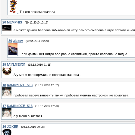
Ты его покажи сначала....
20
MEMPHIS
(19.12.2010 10:12)
а может дамми баллона забыли?или нету самого быллона в игре потому и не
30
alexey
(09.05.2011 19:09)
Если дамми нет нитро все равно ставиться, просто баллона не видно.
19
[A][L][E][X]
(15.12.2010 21:11)
А у меня все нормально.хорошая машина .
18
KaMikaDZE_S13
(13.12.2010 12:32)
пробовал переустановить тачку, пробовал менять настройки, не помогает.
17
KaMikaDZE_S13
(13.12.2010 12:26)
а у меня вылетает.
16
JOKER
(08.12.2010 20:08)