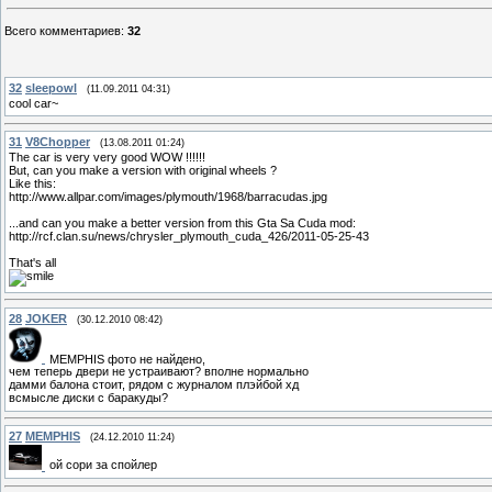
Всего комментариев
:
32
32
sleepowl
(11.09.2011 04:31)
cool car~
31
V8Chopper
(13.08.2011 01:24)
The car is very very good WOW !!!!!!
But, can you make a version with original wheels ?
Like this:
http://www.allpar.com/images/plymouth/1968/barracudas.jpg
...and can you make a better version from this Gta Sa Cuda mod:
http://rcf.clan.su/news/chrysler_plymouth_cuda_426/2011-05-25-43
That's all
28
JOKER
(30.12.2010 08:42)
МЕМPHIS фото не найдено,
чем теперь двери не устраивают? вполне нормально
дамми балона стоит, рядом с журналом плэйбой хд
всмысле диски с баракуды?
27
MEMPHIS
(24.12.2010 11:24)
ой сори за спойлер