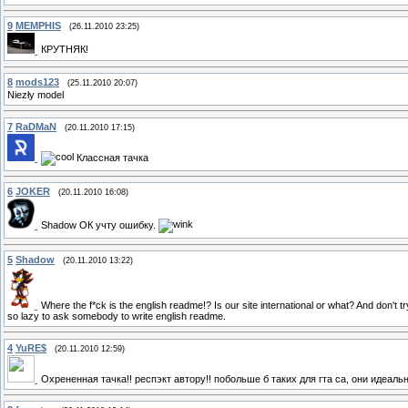
9
MEMPHIS
(26.11.2010 23:25)
КРУТНЯК!
8
mods123
(25.11.2010 20:07)
Niezły model
7
RaDMaN
(20.11.2010 17:15)
Классная тачка
6
JOKER
(20.11.2010 16:08)
Shadow ОК учту ошибку.
5
Shadow
(20.11.2010 13:22)
Where the f*ck is the english readme!? Is our site international or what? And don't
so lazy to ask somebody to write english readme.
4
YuRE$
(20.11.2010 12:59)
Охрененная тачка!! респэкт автору!! побольше б таких для гта са, они идеа