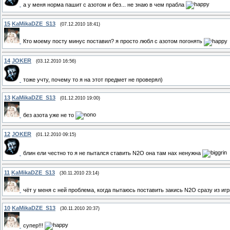
а у меня норма пашит с азотом и без... не знаю в чем прабла
15
KaMikaDZE_S13
(07.12.2010 18:41)
Кто моему посту минус поставил? я просто любл с азотом погонять
14
JOKER
(03.12.2010 16:56)
тоже учту, почему то я на этот предмет не проверял)
13
KaMikaDZE_S13
(01.12.2010 19:00)
без азота уже не то
12
JOKER
(01.12.2010 09:15)
блин ели честно то я не пытался ставить N2O она там нах ненужна
11
KaMikaDZE_S13
(30.11.2010 23:14)
чёт у меня с ней проблема, когда пытаюсь поставить закись N2O сразу из иг
10
KaMikaDZE_S13
(30.11.2010 20:37)
супер!!!