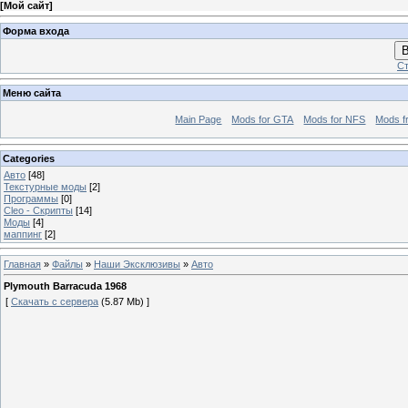
[
Мой сайт
]
Форма входа
В
Ст
Меню сайта
Main Page
Mods for GTA
Mods for NFS
Mods f
Categories
Авто
[48]
Текстурные моды
[2]
Программы
[0]
Сleo - Скрипты
[14]
Моды
[4]
маппинг
[2]
Главная
»
Файлы
»
Наши Эксклюзивы
»
Авто
Plymouth Barracuda 1968
[
Скачать с сервера
(5.87 Mb) ]