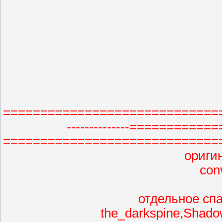
=============================
--------------===========
=============================
оригин
con
отдельное спа
the_darkspine,Shado