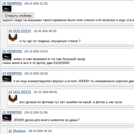
26
MEMPHIS
(24.12.2010 11:23)
зырьте сюда! на машинах такого времени было голе стекло! и бз железок! и еще эта ж
29
[A][L][E][X]
(11.01.2011 00:15)
а ты где тут видешь опущеные стекла ?
25
MEMPHIS
(21.12.2010 13:47)
алекс я сам проверил в гта там большой зазор
скинь меня в асе я те фотку дам 611653059
23
MEMPHIS
(20.12.2010 18:31)
я ее еще конвертирую!из форзы! и кстате JEKER! ты неправильно изрезал две
24
[A][L][E][X]
(21.12.2010 00:01)
все делали по фоткам.тут нет ошибки не какой .а фотак у нас куча .
21
MEMPHIS
(19.12.2010 11:26)
JEKER диски для моего шевелле не дашь?
22
Shadow
(19.12.2010 16:12)