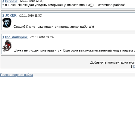
3
forester
(20.11.2010 12:14)
я в шоке! Не ожидал увидеть американца вместо японца))).... отличная работа!
2
JOKER
(20.11.2010 11:59)
Спасяб )) мне тоже нравится проделанная работа ))
1
the_darkspine
(20.11.2010 09:33)
Штука неплохая, мне нравится. Еще один высококачественный мод в нашем 
Добавлять комментарии могу
[
Р
Полная версия сайта