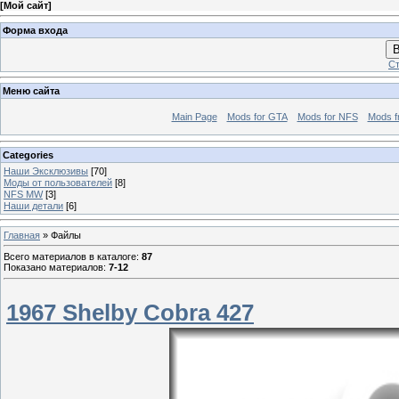
[
Мой сайт
]
Форма входа
В
Ст
Меню сайта
Main Page
Mods for GTA
Mods for NFS
Mods f
Categories
Наши Эксклюзивы
[70]
Моды от пользователей
[8]
NFS MW
[3]
Наши детали
[6]
Главная
»
Файлы
Всего материалов в каталоге
:
87
Показано материалов
:
7-12
1967 Shelby Cobra 427