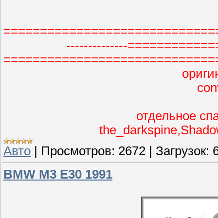
=============================
--------------==========
=============================
оригин
con
отдельное спа
the_darkspine,Shado
Авто
|
Просмотров:
2672
|
Загрузок:
BMW M3 E30 1991